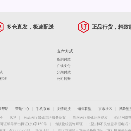
多仓直发，极速配送
正品行货，精致
支付方式
货到付款
在线支付
询
分期付款
标准
公司转账
家帮助
|
营销中心
|
手机京东
|
友情链接
|
销售联盟
|
京东社区
|
风险监
4号
|
ICP
|
药品医疗器械网络服务备案
|
自营医疗器械经营资质
|
药品网络
可证编号新出网证(京)字150号
|
出版物经营许可证
|
违法和不良信息举报电话：40
线：4006067733
经营证照
|
医疗器械第三方平台备案凭证（京）网械平台备字（