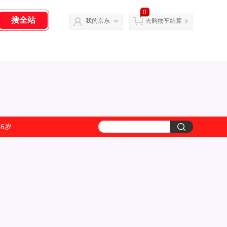
0
我的京东
去购物车结算
-6岁