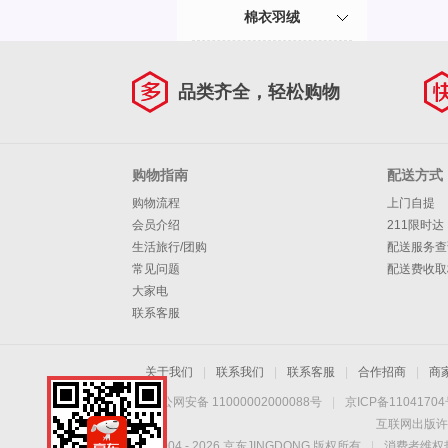
棉衣羽绒
品类齐全，轻松购物
购物指南
配送方式
购物流程
上门自提
会员介绍
211限时达
生活旅行/团购
配送服务查
常见问题
配送费收取
大家电
联系客服
关于我们
|
联系我们
|
联系客服
|
合作招商
|
商
京公网安备 11000002000088号
|
京ICP备1104170
互联网出版许
Copyright © 2004 -
2026
京东JINGDONG 版权所有
|
消费者维权热