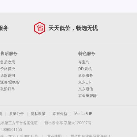
服务
天天低价，畅选无忧
售后服务
特色服务
售后政策
夺宝岛
价格保护
DIY装机
退款说明
延保服务
返修/退换货
京东E卡
取消订单
京东通信
京鱼座智能
测
|
质量公告
|
隐私政策
|
京东公益
|
Media & IR
交易第三方平台备案凭证
|
新出发京零 字第大120007号
06561155
2023）第00013号
|
营业执照
|
增值电信业务经营许可证