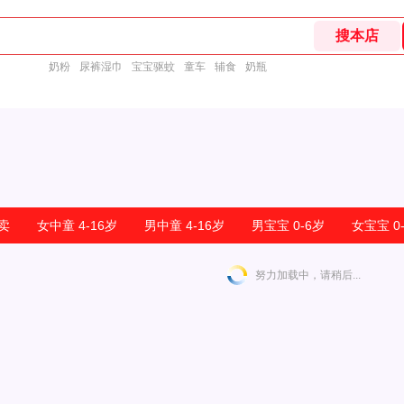
奶粉
尿裤湿巾
宝宝驱蚊
童车
辅食
奶瓶
热卖
女中童 4-16岁
男中童 4-16岁
男宝宝 0-6岁
女宝宝 0
努力加载中，请稍后...